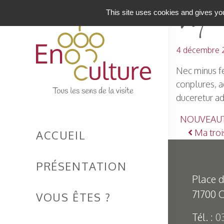
Ma d
This site uses cookies and gives you
4 décembre 2
Nec minus f
conplures, a
duceretur a
NOUVEAU
Nav
Ma troi
ACCUEIL
PRÉSENTATION
Place d
71700
C
VOUS ÊTES ?
Main Navigation
Tél. :
0