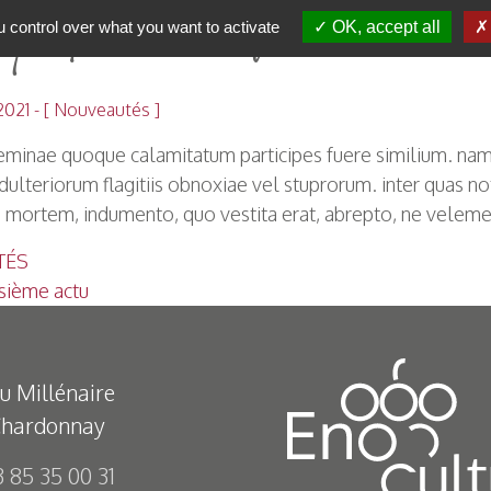
euxième actu
 control over what you want to activate
OK, accept all
021 - [
Nouveautés
]
eminae quoque calamitatum participes fuere similium. nam
dulteriorum flagitiis obnoxiae vel stuprorum. inter quas no
d mortem, indumento, quo vestita erat, abrepto, ne velem
TÉS
igation
sième actu
u Millénaire
hardonnay
3 85 35 00 31